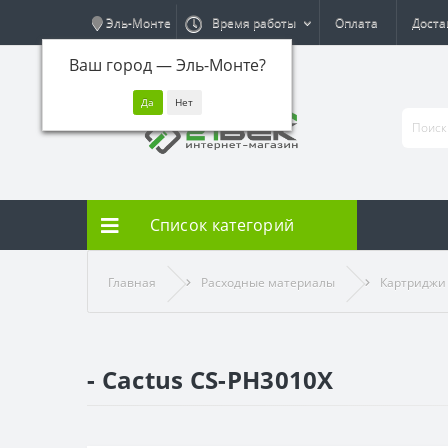
Эль-Монте
Время работы
Оплата
Доста
Ваш город —
Эль-Монте
?
Список категорий
Главная
Расходные материалы
Картриджи
- Cactus CS-PH3010X