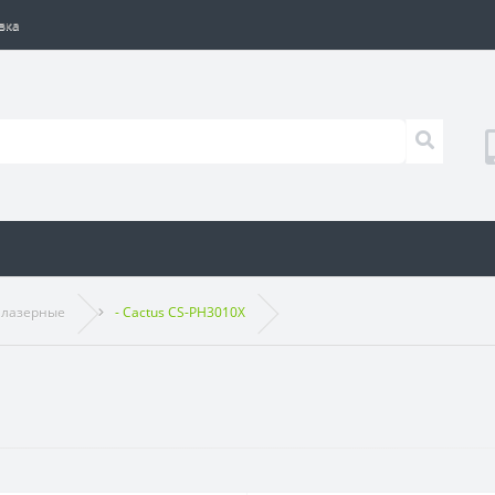
вка
 лазерные
- Cactus CS-PH3010X