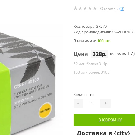
Отзывы:
(0)
Код товара: 37279
Код производителя: CS-PH3010X
В наличии:
100 шт.
Цена
328р.
включая НД
50 или более: 314р.
100 или более: 310р.
Количество:
-
+
В КОРЗИНУ
Доставка в {city}