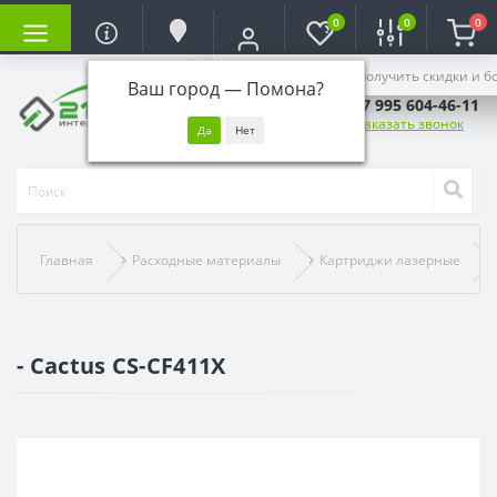
0
0
0
Войдите, чтобы получить скидки и б
Ваш город —
Помона
?
+7 995 604-46-11
Заказать звонок
Главная
Расходные материалы
Картриджи лазерные
- Cactus CS-CF411X