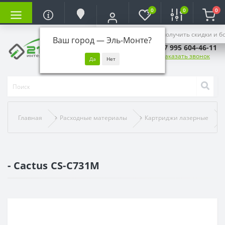
0
0
0
Войдите, чтобы получить скидки и б
Ваш город —
Эль-Монте
?
+7 995 604-46-11
Заказать звонок
Главная
Расходные материалы
Картриджи лазерные
- Cactus CS-C731M