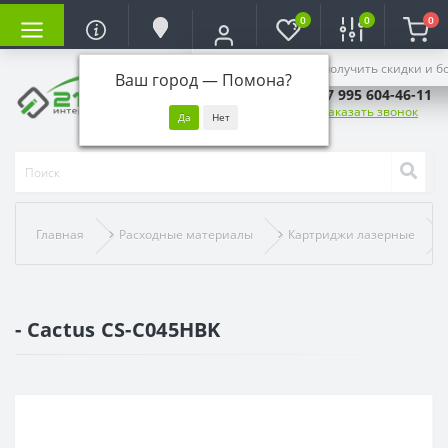
0
0
0
Войдите, чтобы получить скидки и б
Ваш город —
Помона
?
+7 995 604-46-11
Заказать звонок
Главная
Расходные материалы
Картриджи лазерные
- Cactus CS-C045HBK