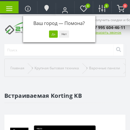
0
0
0
Войдите, чтобы получить скидки и б
Ваш город —
Помона
?
+7 995 604-46-11
Заказать звонок
Главная
Крупная бытовая техника
Варочные панели
Встраиваемая Korting KB