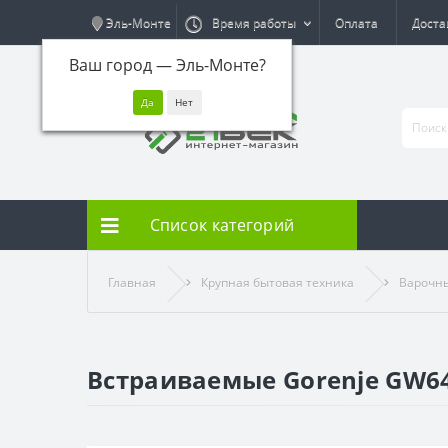
Эль-Монте
Время работы
Оплата
Доста
Ваш город —
Эль-Монте
?
Список категорий
Главная
Крупная бытовая техника
Варочн
Встраиваемые Gorenje GW6