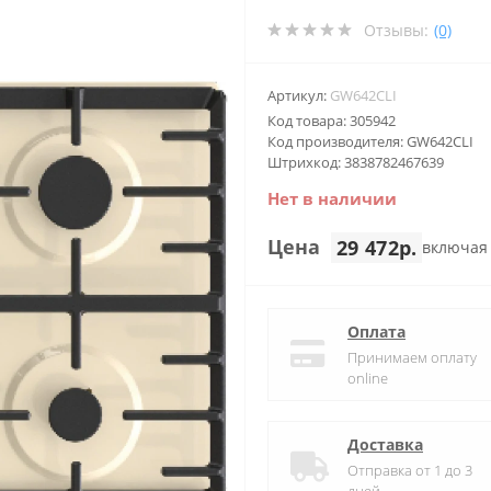
Отзывы:
(0)
Артикул:
GW642CLI
Код товара: 305942
Код производителя: GW642CLI
Штрихкод: 3838782467639
Нет в наличии
Цена
29 472р.
включая
Оплата
Принимаем оплату
online
Доставка
Отправка от 1 до 3
дней