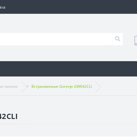
вка
ые панели
Встраиваемые Gorenje GW642CLI
42CLI