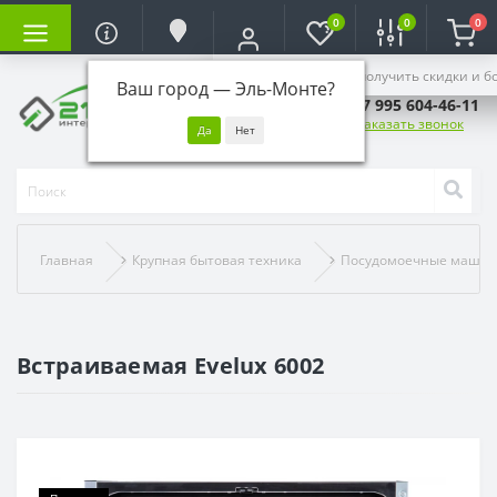
0
0
0
Войдите, чтобы получить скидки и б
Ваш город —
Эль-Монте
?
+7 995 604-46-11
Заказать звонок
Главная
Крупная бытовая техника
Посудомоечные маши
Встраиваемая Evelux 6002