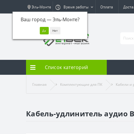
Эль-Монте
Время работы
Оплата
Доста
Ваш город —
Эль-Монте
?
Список категорий
Главная
Комплектующие для ПК
Кабели и
Кабель-удлинитель аудио B