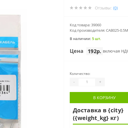
Отзывы:
(0)
Код товара: 39060
Код производителя: CAB025-0.5
В наличии:
5 шт.
Цена
192р.
включая НД
Количество:
-
+
В КОРЗИНУ
Доставка в {city}
({weight_kg} кг)