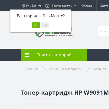
Эль-Монте
Время работы
Оплата
Доста
Ваш город —
Эль-Монте
?
Список категорий
Главная
Расходные материалы
Картриджи
Тонер-картридж HP W9091