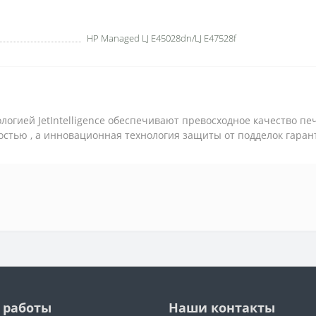
НР Managed LJ E45028dn/LJ E47528f
огией JetIntelligence обеспечивают превосходное качество печ
стью , а инновационная технология защиты от подделок гаран
 работы
Наши контакты