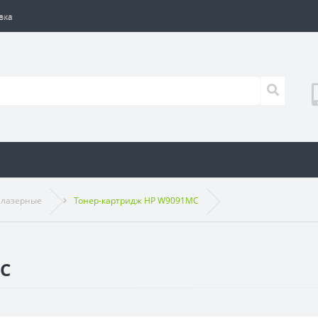
вка
 лазерные
Тонер-картридж HP W9091MC
MC