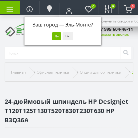
0
0
0
Войдите, чтобы получить скидки и б
Ваш город —
Эль-Монте
?
+7 995 604-46-11
Заказать звонок
Главная
Офисная техника
Опции для оргтехники
24
24-дюймовый шпиндель HP Designjet
T120T125T130T520T830T230T630 HP
B3Q36A