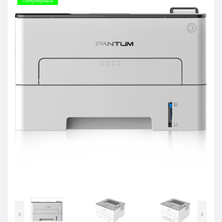
Популярный
‹
›