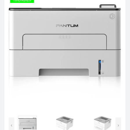
Популярный
‹
›