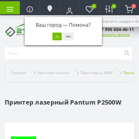
0
0
0
Войдите, чтобы получить скидки и б
Ваш город —
Помона
?
+7 995 604-46-11
Заказать звонок
Главная
Офисная техника
Принтеры и МФУ
Принтер
Принтер лазерный Pantum P2500W