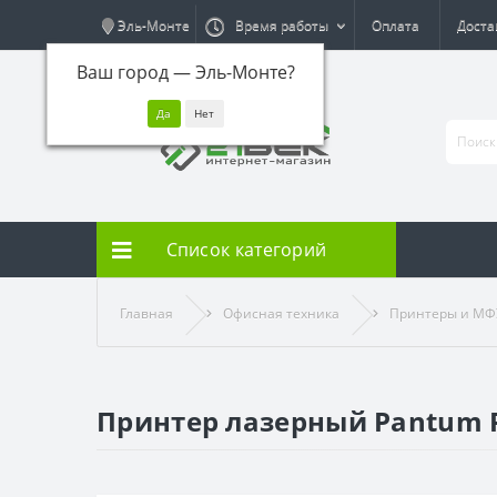
Эль-Монте
Время работы
Оплата
Доста
Ваш город —
Эль-Монте
?
Список категорий
Главная
Офисная техника
Принтеры и МФ
Принтер лазерный Pantum