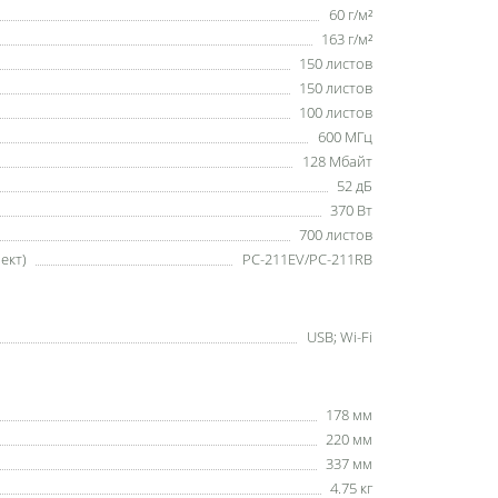
60 г/м²
163 г/м²
150 листов
150 листов
100 листов
600 МГц
128 Мбайт
52 дБ
370 Вт
700 листов
ект)
PC-211EV/PC-211RB
USB; Wi-Fi
178 мм
220 мм
337 мм
4.75 кг