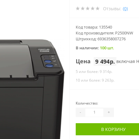
Отзывы:
(0)
Код товара: 135540
Код производителя: P2500NW
Штрихкод: 6936358007276
В наличии:
100 шт.
Цена
9 494р.
включая 
5 или более: 9 314р.
10 или более: 9 263р.
Количество:
-
+
В КОРЗИНУ