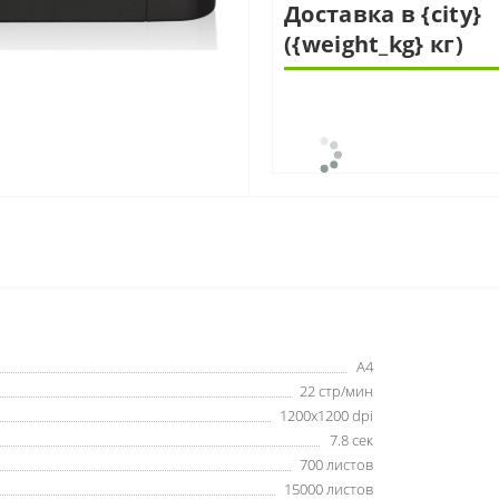
Доставка в {city}
({weight_kg} кг)
A4
22 стр/мин
1200x1200 dpi
7.8 сек
700 листов
15000 листов