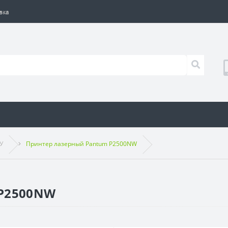
вка
У
Принтер лазерный Pantum P2500NW
 P2500NW