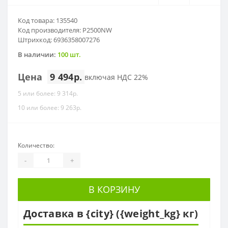
Код товара: 135540
Код производителя: P2500NW
Штрихкод: 6936358007276
В наличии:
100 шт.
Цена
9 494р.
включая НДС 22%
5 или более: 9 314р.
10 или более: 9 263р.
Количество:
-
+
В КОРЗИНУ
Доставка в {city} ({weight_kg} кг)