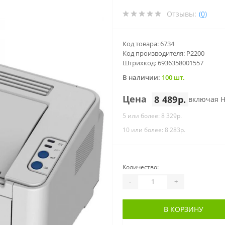
Отзывы:
(0)
Код товара: 6734
Код производителя: P2200
Штрихкод: 6936358001557
В наличии:
100 шт.
Цена
8 489р.
включая 
5 или более: 8 329р.
10 или более: 8 283р.
Количество:
-
+
В КОРЗИНУ