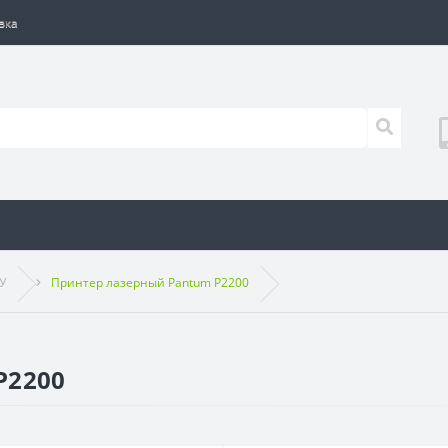
вка
У
Принтер лазерный Pantum P2200
P2200