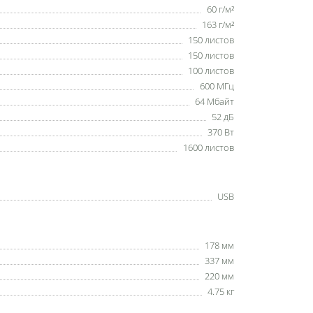
60 г/м²
163 г/м²
150 листов
150 листов
100 листов
600 МГц
64 Мбайт
52 дБ
370 Вт
1600 листов
USB
178 мм
337 мм
220 мм
4.75 кг