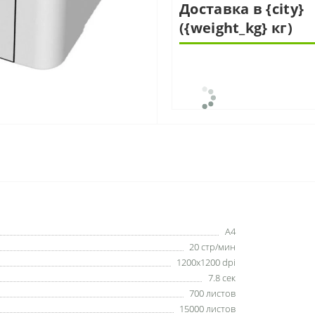
Доставка в {city}
({weight_kg} кг)
A4
20 стр/мин
1200x1200 dpi
7.8 сек
700 листов
15000 листов