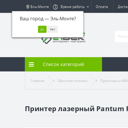
Эль-Монте
Время работы
Оплата
Доста
Ваш город —
Эль-Монте
?
Список категорий
Главная
Офисная техника
Принтеры и МФ
Принтер лазерный Pantum 