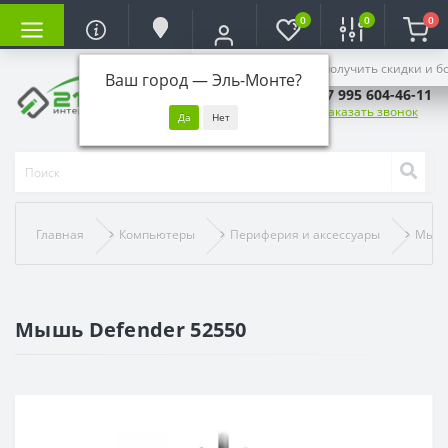
0
0
0
Войдите, чтобы получить скидки и б
Ваш город —
Эль-Монте
?
+7 995 604-46-11
Заказать звонок
Главная
Компьютеры
Периферия и аксессуары
Мыш
Мышь Defender 52550