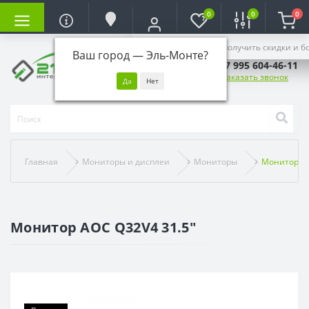
0
0
0
Войдите, чтобы получить скидки и б
Ваш город —
Эль-Монте
?
+7 995 604-46-11
Заказать звонок
Главная
Мониторы и дисплеи
Мониторы
Монитор AO
Монитор AOC Q32V4 31.5"