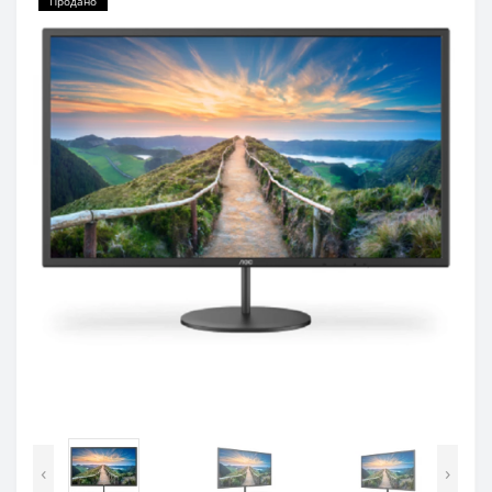
Продано
‹
›