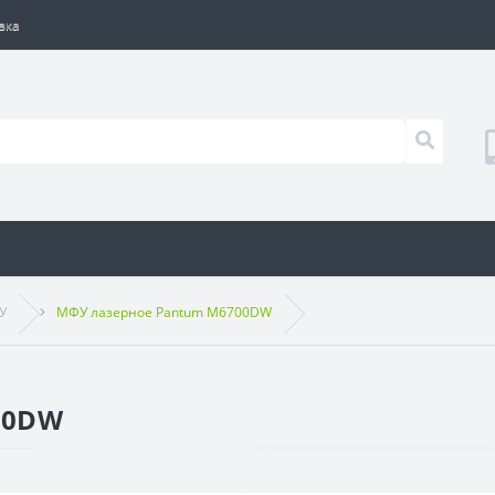
вка
У
МФУ лазерное Pantum M6700DW
00DW