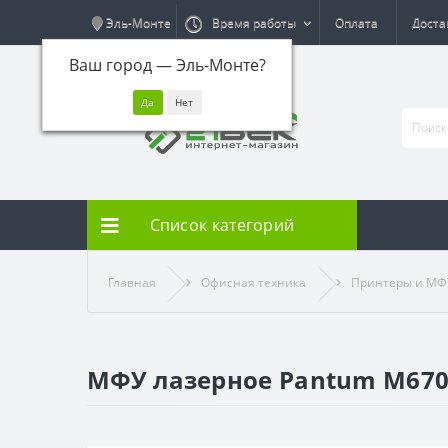
Эль-Монте
Время работы
Оплата
Доста
Ваш город —
Эль-Монте
?
Список категорий
Главная
Офисная техника
Принтеры и МФ
МФУ лазерное Pantum M67