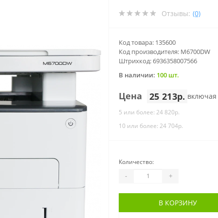
Отзывы:
(0)
Код товара: 135600
Код производителя: M6700DW
Штрихкод: 6936358007566
В наличии:
100 шт.
Цена
25 213р.
включая
5 или более: 24 820р.
10 или более: 24 704р.
Количество:
-
+
В КОРЗИНУ