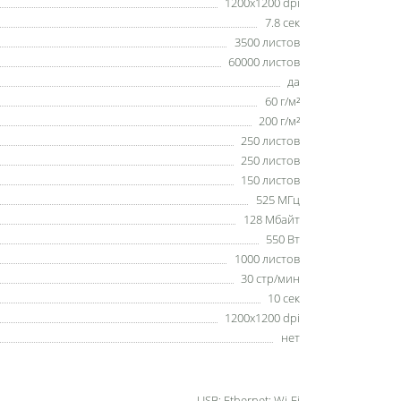
1200x1200 dpi
7.8 сек
3500 листов
60000 листов
да
60 г/м²
200 г/м²
250 листов
250 листов
150 листов
525 МГц
128 Мбайт
550 Вт
1000 листов
30 стр/мин
10 сек
1200x1200 dpi
нет
USB; Ethernet; Wi-Fi