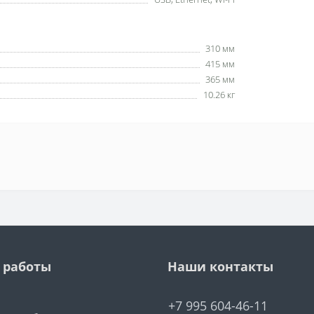
310 мм
415 мм
365 мм
10.26 кг
 работы
Наши контакты
+7 995 604-46-11