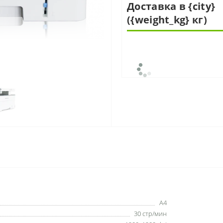
Доставка в {city}
({weight_kg} кг)
A4
30 стр/мин