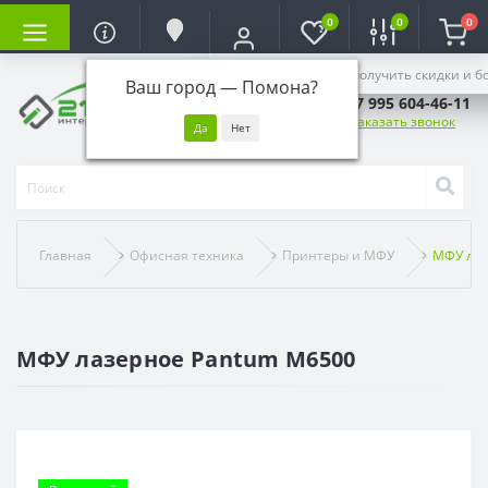
0
0
0
Войдите, чтобы получить скидки и б
Ваш город —
Помона
?
+7 995 604-46-11
Заказать звонок
Главная
Офисная техника
Принтеры и МФУ
МФУ лаз
МФУ лазерное Pantum M6500