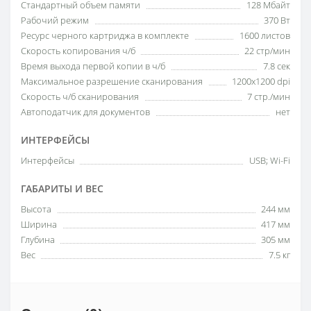
Стандартный объем памяти
128 Мбайт
Рабочий режим
370 Вт
Ресурс черного картриджа в комплекте
1600 листов
Скорость копирования ч/б
22 стр/мин
Время выхода первой копии в ч/б
7.8 сек
Максимальное разрешение сканирования
1200x1200 dpi
Скорость ч/б сканирования
7 стр./мин
Автоподатчик для документов
нет
ИНТЕРФЕЙСЫ
Интерфейсы
USB; Wi-Fi
ГАБАРИТЫ И ВЕС
Высота
244 мм
Ширина
417 мм
Глубина
305 мм
Вес
7.5 кг