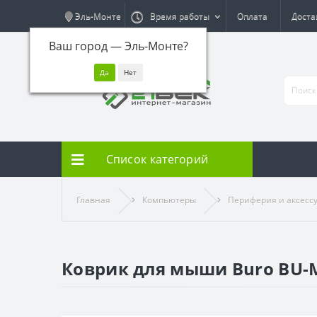
Эль-Монте
Время работы
Оплата
Доста
Ваш город —
Эль-Монте
?
Список категорий
Главная
Компьютеры
Периферия и аксесс
Коврик для мыши Buro BU-