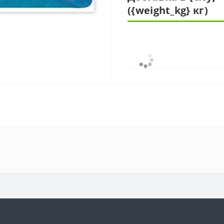
({weight_kg} кг)