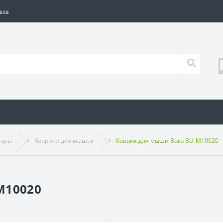
вка
уары
Коврики для мышек
Коврик для мыши Buro BU-M10020
M10020