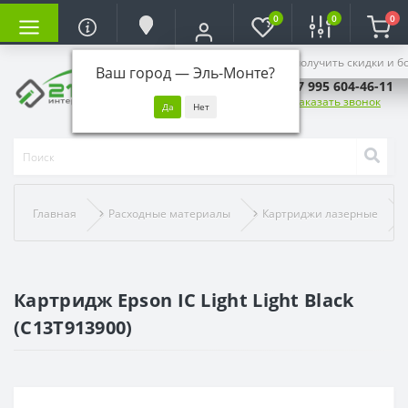
0
0
0
Войдите, чтобы получить скидки и б
Ваш город —
Эль-Монте
?
+7 995 604-46-11
Заказать звонок
Главная
Расходные материалы
Картриджи лазерные
Картридж Epson IC Light Light Black
(C13T913900)