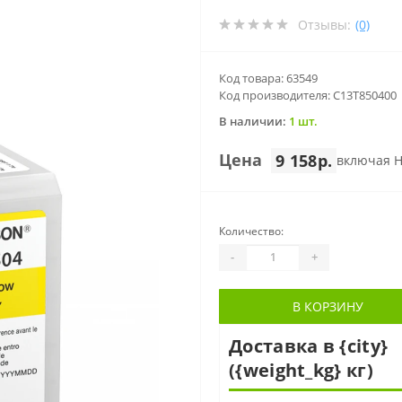
Отзывы:
(0)
Код товара: 63549
Код производителя: C13T850400
В наличии:
1 шт.
Цена
9 158р.
включая 
Количество:
-
+
В КОРЗИНУ
Доставка в {city}
({weight_kg} кг)