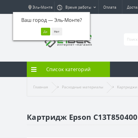
Эль-Монте
Время работы
Оплата
Доста
Ваш город —
Эль-Монте
?
Список категорий
Главная
Расходные материалы
Картриджи
Картридж Epson C13T850400