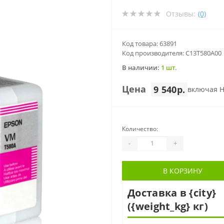
Отзывы:
(0)
Код товара: 63891
Код производителя: C13T580A00
В наличии:
1 шт.
Цена
9 540р.
включая 
Количество:
-
+
В КОРЗИНУ
Доставка в {city}
({weight_kg} кг)