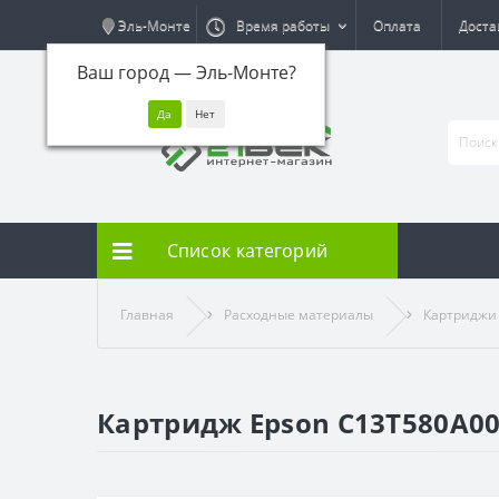
Эль-Монте
Время работы
Оплата
Доста
Ваш город —
Эль-Монте
?
Список категорий
Главная
Расходные материалы
Картриджи
Картридж Epson C13T580A0