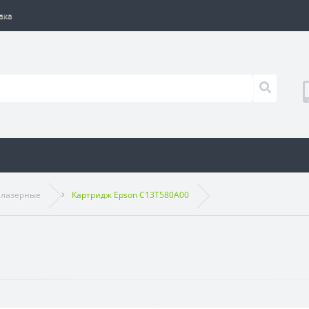
вка
 лазерные
Картридж Epson C13T580A00
0