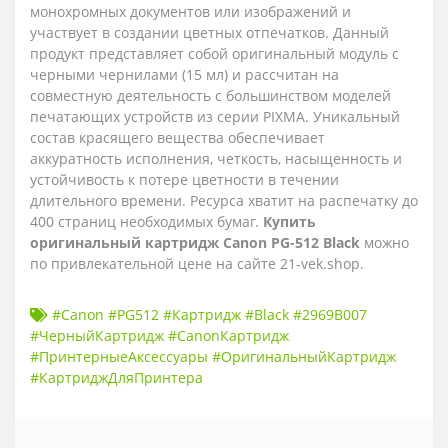
монохромных документов или изображений и
участвует в создании цветных отпечатков. Данный
продукт представляет собой оригинальный модуль с
черными чернилами (15 мл) и рассчитан на
совместную деятельность с большинством моделей
печатающих устройств из серии PIXMA. Уникальный
состав красящего вещества обеспечивает
аккуратность исполнения, четкость, насыщенность и
устойчивость к потере цветности в течении
длительного времени. Ресурса хватит на распечатку до
400 страниц необходимых бумаг.
Купить
оригинальный картридж Canon PG-512 Black
можно
по привлекательной цене на сайте 21-vek.shop.
#Canon #PG512 #Картридж #Black #2969B007
#ЧерныйКартридж #CanonКартридж
#ПринтерныеАксессуары #ОригинальныйКартридж
#КартриджДляПринтера