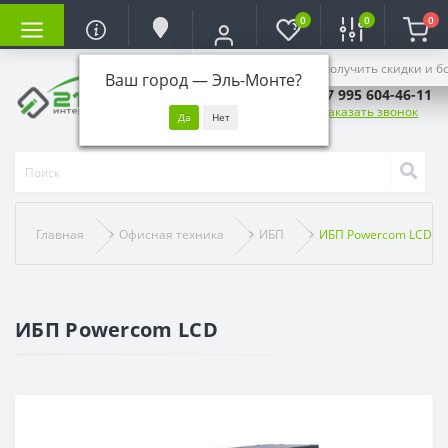
0
0
0
Войдите, чтобы получить скидки и б
Ваш город —
Эль-Монте
?
+7 995 604-46-11
Заказать звонок
Главная
Офисная техника
ИБП
ИБП Powercom LCD
ИБП Powercom LCD